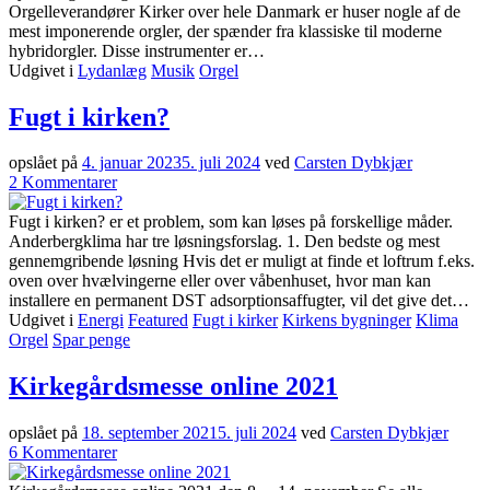
Orgelleverandører Kirker over hele Danmark er huser nogle af de
mest imponerende orgler, der spænder fra klassiske til moderne
hybridorgler. Disse instrumenter er…
Udgivet i
Lydanlæg
Musik
Orgel
Fugt i kirken?
opslået på
4. januar 2023
5. juli 2024
ved
Carsten Dybkjær
til
2
Kommentarer
Fugt
i
Fugt i kirken? er et problem, som kan løses på forskellige måder.
kirken?
Anderbergklima har tre løsningsforslag. 1. Den bedste og mest
gennemgribende løsning Hvis det er muligt at finde et loftrum f.eks.
oven over hvælvingerne eller over våbenhuset, hvor man kan
installere en permanent DST adsorptionsaffugter, vil det give det…
Udgivet i
Energi
Featured
Fugt i kirker
Kirkens bygninger
Klima
Orgel
Spar penge
Kirkegårdsmesse online 2021
opslået på
18. september 2021
5. juli 2024
ved
Carsten Dybkjær
til
6
Kommentarer
Kirkegårdsmesse