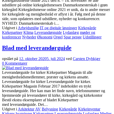
online
Kirkegårdsmesse online 2021 den 8. – 14. november Se alle
2021
udstillere på online kirkegårdsmessen Danmarksmesterskab i grøn
kirkegård Kirkegårdsmesse online 2021 er unik, da to andre messer
for kirkegårde og menighedsråd er aflyst i år. Følg med på denne
side, som opdateres med udstillere, nyheder og konkurrencer.
NYHED: Danmarksmesterskab i…
Udgivet i
Arbejdsmiljø
IT og digitale løsninger
Kirkegårde
Kirkepartner
Klima
Leverandørguide
Lydanlæg
møder og
konferencer
Nyheder
Økonomi
Orgel
Spar penge
Udstillinger
Blad med leverandørguide
opslået på
12. oktober 2020
5. juli 2024
ved
Carsten Dybkjær
til
0
Kommentarer
Blad
med
Leverandørguide for kirker Kirkepartner Magasin til alle
leverandørguide
menighedsrådsmedlemmer, præster og kirkens ansatte.
Leverandørguide for kirker Leverandørguide for kirker.
Kirkepartner Magasin Februar 2017 indeholder en trykt
leverandørguide. Her kan man let finde navn, telefonnummer og
hjemmeside på leverandører til kirke, kirkegård og kirkekontor
Bestil ekstra eksemplarer af bladet Kirkepartner
med leverandørguide. Det…
Udgivet i
Arkitektur
AV
Belysning
Kirkegårde
Kirkeinventar
Kirkens bygninger
Kirkepartner
Leverandørguide
Lydanlæg
Medier