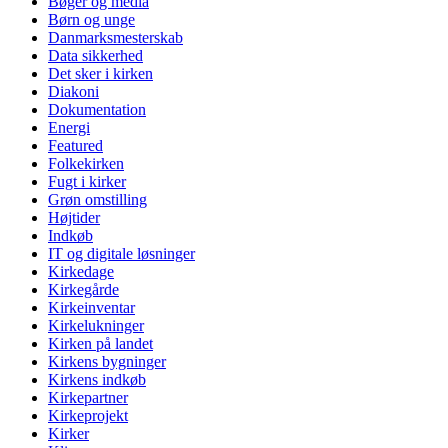
Bøger og media
Børn og unge
Danmarksmesterskab
Data sikkerhed
Det sker i kirken
Diakoni
Dokumentation
Energi
Featured
Folkekirken
Fugt i kirker
Grøn omstilling
Højtider
Indkøb
IT og digitale løsninger
Kirkedage
Kirkegårde
Kirkeinventar
Kirkelukninger
Kirken på landet
Kirkens bygninger
Kirkens indkøb
Kirkepartner
Kirkeprojekt
Kirker