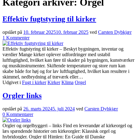
Kategori arkiver:
Orgel
Effektiv fugtstyring til kirker
opslået på
10. februar 2025
10. februar 2025
ved
Carsten Dybkjær
Effektiv
1
Kommenter
fugtstyring
til
Effektiv fugtstyring til kirker – Beskyt bygningen, inventar og
kirker
værdier Mange kirker oplever udfordringer med ustabil
luftfugtighed, hvilket kan føre til skader på bygningen, kunstværker
og musikinstrumenter. Skiftende temperaturer og store rum kan
skabe både for høj og for lav luftfugtighed, hvilket kan resultere i
skimmel, nedbrydning af træværk eller…
Udgivet i
Fugt i kirker
Kirker
Klima
Orgel
Orgler links
opslået på
26. marts 2024
5. juli 2024
ved
Carsten Dybkjær
til
0
Kommentarer
Orgler
links
Orgler og orgelbyggeri – links Find en leverandør af kirkeorgel og
læs spændende historier om kirkeorgler: Klassisk orgel og
hybridorgler. Orgler til Himlen: En Guide til Danske