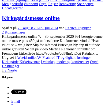
Menighedsråd
Økonomi
Orgel
Rejser
Renovering
Spar penge
Uncategorized
Kirkegårdsmesse online
opslået på
25. august 2020
5. juli 2024
ved
Carsten Dybkjær
til
2
Kommentarer
Kirkegårdsmesse
Kirkegårdsmesse online 7. – 30. september 2020 991 besøgte denne
online
online messe plus 450 på undersiderne Konkurrence vind øl Hvad
vil du se – vælg her: Slip for løft med kistevogn Ny app til at finde
usikre gravsten Se det på video Martina Rahkonen fortæller om
Fremtidens kirkegårde https://youtu.be/d6jNhnQiOcg Katafalk…
Udgivet i
Arbejdsmiljø
AV
Featured
IT og digitale løsninger
Kirkegårde
Kirkeinventar
Lydanlæg
møder og konferencer
Orgel
Udstillinger
Indlæg
1
2
Næste
navigation
Del gerne
Email