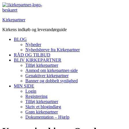
Spring
til
indhold
Kirkepartner
Kirkens indkøb og leverandørguide
BLOG
Nyheder
Nyhedsbreve fra Kirkepartner
RÅD OG TILBUD
BLIV KIRKEPARTNER
Tilføj kirkepartner
Anmod om kirkepartner-side
Genaktiver kirkepartner
Banner og dobbelt synlighed
MIN SIDE
Login
Registrering
Tilføj kirkepartner
Skriv et blogindlæg
Grøn kirkepartner
Dokumentation – Hjælp