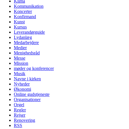
Klima
Kommunikation
Koncerter
Konfirmand
Kunst
Kursus
Leverandørguide
Lydanlæg
Medarbejdere
Medier
Menighedsråd
Messe
Mission
møder og konferencer
Musik
Navne i kirken
Nyheder
Økonomi
Online gudstjeneste
Organisationer
Orgel
Regler
Rejser
Renovering
RSS