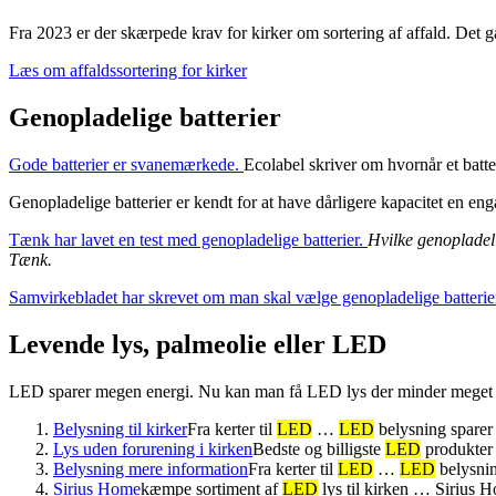
Fra 2023 er der skærpede krav for kirker om sortering af affald. Det g
Læs om affaldssortering for kirker
Genopladelige batterier
Gode batterier er svanemærkede.
Ecolabel skriver om hvornår et batt
Genopladelige batterier er kendt for at have dårligere kapacitet en en
Tænk har lavet en test med genopladelige batterier.
Hvilke genopladelig
Tænk.
Samvirkebladet har skrevet om man skal vælge genopladelige batterie
Levende lys, palmeolie eller LED
LED sparer megen energi. Nu kan man få LED lys der minder meget om 
Belysning til kirker
Fra kerter til
LED
…
LED
belysning spare
Lys uden forurening i kirken
Bedste og billigste
LED
produkter 
Belysning mere information
Fra kerter til
LED
…
LED
belysnin
Sirius Home
kæmpe sortiment af
LED
lys til kirken … Sirius 