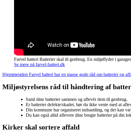
Farvel batteri Batterier skal til genbrug. En miljøflyder i garag
Se mere på farvel-batteri.dk
Hjemmesiden Farvel batteri har en masse gode råd om batterier og affa
Miljøstyrelsens råd til håndtering af batter
Saml dine batterier sammen og aflevér dem til genbrug.
Er batterier defekte/skadet, bør du ikke vente med at afle
Din kommune har organiseret indsamling, og der kan være
Du kan også altid aflevere dine brugte batterier på din lo
Kirker skal sortere affald