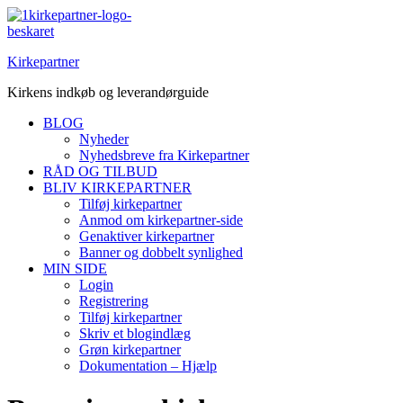
Spring
til
indhold
Kirkepartner
Kirkens indkøb og leverandørguide
BLOG
Nyheder
Nyhedsbreve fra Kirkepartner
RÅD OG TILBUD
BLIV KIRKEPARTNER
Tilføj kirkepartner
Anmod om kirkepartner-side
Genaktiver kirkepartner
Banner og dobbelt synlighed
MIN SIDE
Login
Registrering
Tilføj kirkepartner
Skriv et blogindlæg
Grøn kirkepartner
Dokumentation – Hjælp