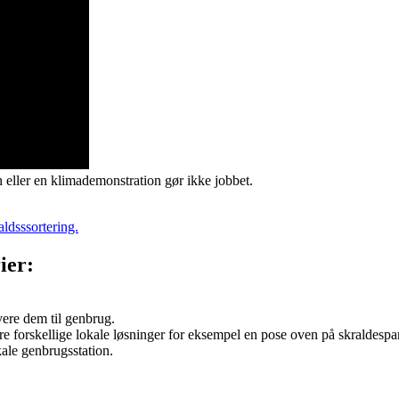
en eller en klimademonstration gør ikke jobbet.
ldsssortering.
ier:
vere dem til genbrug.
 forskellige lokale løsninger for eksempel en pose oven på skraldespan
kale genbrugsstation.