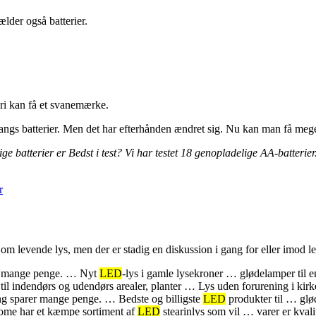
ælder også batterier.
eri kan få et svanemærke.
gangs batterier. Men det har efterhånden ændret sig. Nu kan man få mege
e batterier er Bedst i test? Vi har testet 18 genopladelige AA-batterier.
r
levende lys, men der er stadig en diskussion i gang for eller imod l
r mange penge. … Nyt
LED
-lys i gamle lysekroner … glødelamper til e
til indendørs og udendørs arealer, planter … Lys uden forurening i ki
g sparer mange penge. … Bedste og billigste
LED
produkter til … glød
Home har et kæmpe sortiment af
LED
stearinlys som vil … varer er kvali