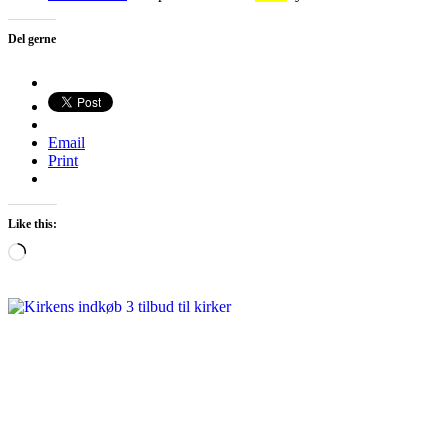
Del gerne
Email
Print
Like this:
Loading…