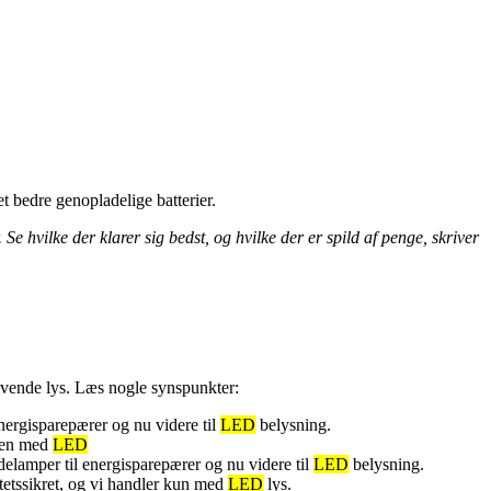
t bedre genopladelige batterier.
 Se hvilke der klarer sig bedst, og hvilke der er spild af penge, skriver
evende lys. Læs nogle synspunkter:
nergisparepærer og nu videre til
LED
belysning.
rken med
LED
elamper til energisparepærer og nu videre til
LED
belysning.
tetssikret, og vi handler kun med
LED
lys.