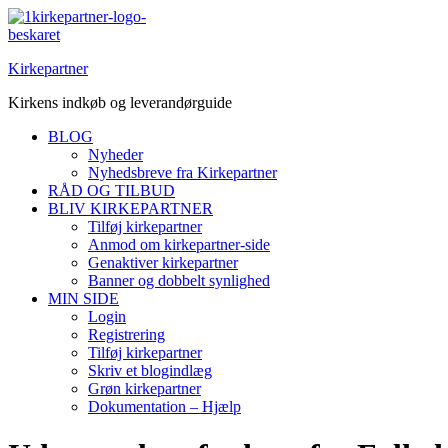
Spring
til
indhold
Kirkepartner
Kirkens indkøb og leverandørguide
BLOG
Nyheder
Nyhedsbreve fra Kirkepartner
RÅD OG TILBUD
BLIV KIRKEPARTNER
Tilføj kirkepartner
Anmod om kirkepartner-side
Genaktiver kirkepartner
Banner og dobbelt synlighed
MIN SIDE
Login
Registrering
Tilføj kirkepartner
Skriv et blogindlæg
Grøn kirkepartner
Dokumentation – Hjælp