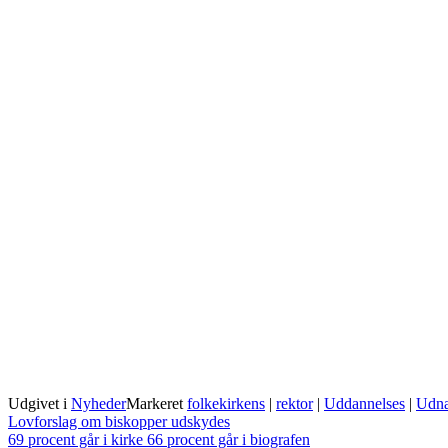
Udgivet i
Nyheder
Markeret
folkekirkens
|
rektor
|
Uddannelses
|
Udnæ
Indlægsnavigation
Lovforslag om biskopper udskydes
69 procent går i kirke 66 procent går i biografen