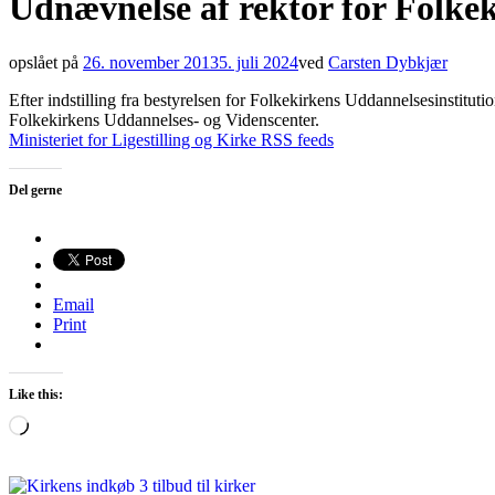
Udnævnelse af rektor for Folke
opslået på
26. november 2013
5. juli 2024
ved
Carsten Dybkjær
Efter indstilling fra bestyrelsen for Folkekirkens Uddannelsesinstituti
Folkekirkens Uddannelses- og Videnscenter.
Ministeriet for Ligestilling og Kirke RSS feeds
Del gerne
Email
Print
Like this:
Loading…