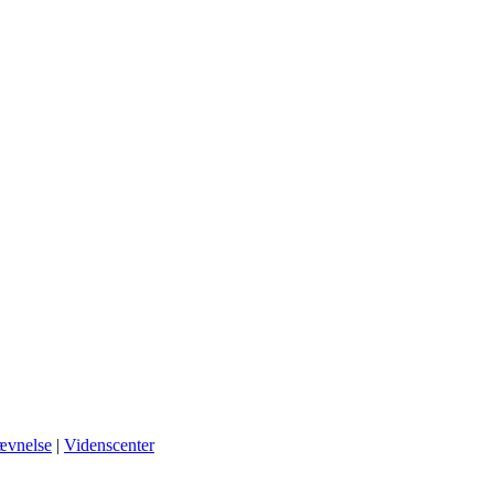
vnelse
|
Videnscenter