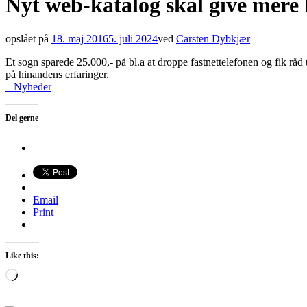
Nyt web-katalog skal give mere 
opslået på
18. maj 2016
5. juli 2024
ved
Carsten Dybkjær
Et sogn sparede 25.000,- på bl.a at droppe fastnettelefonen og fik råd 
på hinandens erfaringer.
– Nyheder
Del gerne
Email
Print
Like this:
Loading…