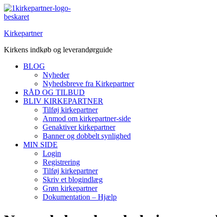
Spring
til
indhold
Kirkepartner
Kirkens indkøb og leverandørguide
BLOG
Nyheder
Nyhedsbreve fra Kirkepartner
RÅD OG TILBUD
BLIV KIRKEPARTNER
Tilføj kirkepartner
Anmod om kirkepartner-side
Genaktiver kirkepartner
Banner og dobbelt synlighed
MIN SIDE
Login
Registrering
Tilføj kirkepartner
Skriv et blogindlæg
Grøn kirkepartner
Dokumentation – Hjælp