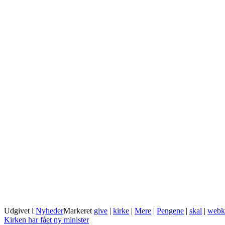
Udgivet i
Nyheder
Markeret
give
|
kirke
|
Mere
|
Pengene
|
skal
|
webk
Indlægsnavigation
Kirken har fået ny minister