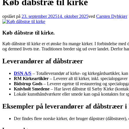
Køb dåbstræ til kirke
opslået på
23. september 2025
14. oktober 2025
ved
Carsten Dybkjær
Køb dåbstræ til kirke.
Køb dåbstræ til kirke er et ønske fra mange kirker. I forbindelse med d
og dermed livets træ. Traditionen breder sig ud over landet. Derfor ha
Leverandører af dåbstræer
DSN A/S
– Totalleverandør af kirke- og kirkegårdsartikler, kan 
RM Kirkeartikler
– Leverer alt til kirker, inkl. specialopgaver
Bidstrup Gods
– Leverer egetræ til restaurering og specialopgav
Knivholt Smedene
– Har lavet dåbstræ til Sæby Kirke (kontak
Lokale kunsthåndværkere eller smede kan også kontaktes for s
Eksempler på leverandører af dåbstræer i
Der findes flere norske kirker, der bruger dåpstrær (dåbstræer), 