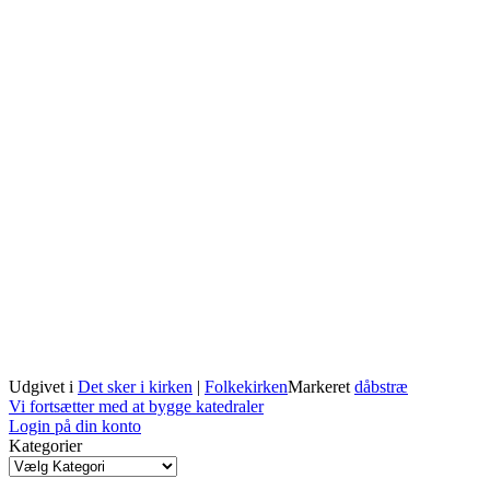
Udgivet i
Det sker i kirken
|
Folkekirken
Markeret
dåbstræ
Indlægsnavigation
Vi fortsætter med at bygge katedraler
Login på din konto
Kategorier