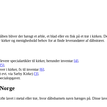
åben bliver der hængt et æble, et blad eller en fisk på et træ i kirken.
r kirker og menighedsråd behov for at finde leverandører af dåbstræer.
levere specialartikler til kirker, herunder inventar
[4]
.
[5]
.
er i kirker, fx til inventar
[6]
.
t evt. via Sæby Kirke)
[3]
.
pecialopgaver.
 Norge
ofte lavet i metal eller træ, hvor dåbsbarnets navn hænges på. Disse lave