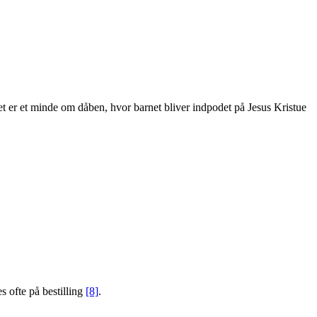
 Det er et minde om dåben, hvor barnet bliver indpodet på Jesus Kristue
s ofte på bestilling
[8]
.