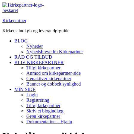
Spring
til
indhold
Kirkepartner
Kirkens indkøb og leverandørguide
BLOG
Nyheder
Nyhedsbreve fra Kirkepartner
RÅD OG TILBUD
BLIV KIRKEPARTNER
Tilføj kirkepartner
Anmod om kirkepartner-side
Genaktiver kirkepartner
Banner og dobbelt synlighed
MIN SIDE
Login
Registrering
Tilføj kirkepartner
Skriv et blogindlæg
Grøn kirkepartner
Dokumentation – Hjælp