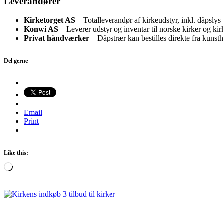
Leverandører
Kirketorget AS
– Totalleverandør af kirkeudstyr, inkl. dåpslys
Konwi AS
– Leverer udstyr og inventar til norske kirker og ki
Privat håndværker
– Dåpstrær kan bestilles direkte fra kun
Del gerne
Email
Print
Like this:
Loading…