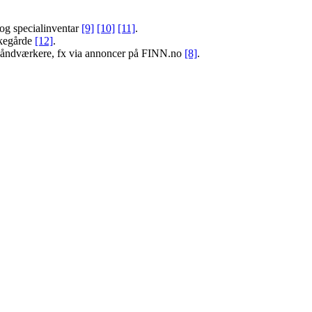
 og specialinventar
[9]
[10]
[11]
.
rkegårde
[12]
.
sthåndværkere, fx via annoncer på FINN.no
[8]
.