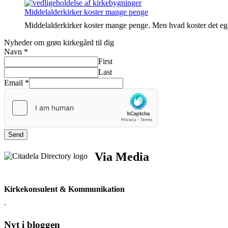
Middelalderkirker koster mange penge
Middelalderkirker koster mange penge. Men hvad koster det e
Nyheder om grøn kirkegård til dig
Navn
*
First
Last
Email
*
Send
Via Media
Kirkekonsulent & Kommunikation
.
Nyt i bloggen