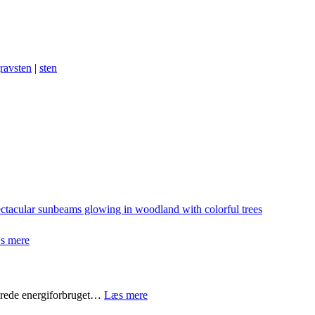
ravsten
|
sten
:
s mere
Guide:
Sådan
planter
I
:
erede energiforbruget…
Læs mere
skov
Sådan