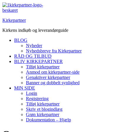
Spring
til
indhold
Kirkepartner
Kirkens indkøb og leverandørguide
BLOG
Nyheder
Nyhedsbreve fra Kirkepartner
RÅD OG TILBUD
BLIV KIRKEPARTNER
Tilføj kirkepartner
Anmod om kirkepartner-side
Genaktiver kirkepartner
Banner og dobbelt synlighed
MIN SIDE
Login
Registrering
Tilføj kirkepartner
Skriv et blogindlæg
Grøn kirkepartner
Dokumentation – Hjælp