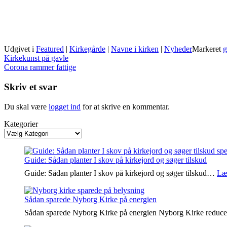
Udgivet i
Featured
|
Kirkegårde
|
Navne i kirken
|
Nyheder
Markeret
g
Indlægsnavigation
Kirkekunst på gavle
Corona rammer fattige
Skriv et svar
Du skal være
logget ind
for at skrive en kommentar.
Kategorier
Guide: Sådan planter I skov på kirkejord og søger tilskud
Guide: Sådan planter I skov på kirkejord og søger tilskud…
Læ
Sådan sparede Nyborg Kirke på energien
Sådan sparede Nyborg Kirke på energien Nyborg Kirke reduc