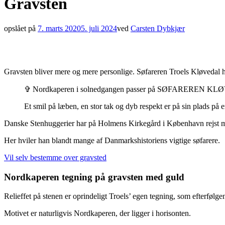
Gravsten
opslået på
7. marts 2020
5. juli 2024
ved
Carsten Dybkjær
Gravsten bliver mere og mere personlige. Søfareren Troels Kløvedal h
✞ Nordkaperen i solnedgangen passer på SØFAREREN K
Et smil på læben, en stor tak og dyb respekt er på sin plads på 
Danske Stenhuggerier har på Holmens Kirkegård i København rejst min
Her hviler han blandt mange af Danmarkshistoriens vigtige søfarere.
Vil selv bestemme over gravsted
Nordkaperen tegning på gravsten med guld
Relieffet på stenen er oprindeligt Troels’ egen tegning, som efterfølgen
Motivet er naturligvis Nordkaperen, der ligger i horisonten.