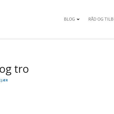
BLOG
RÅD OG TIL
og tro
KJÆR