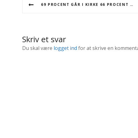
I
69 PROCENT GÅR I KIRKE 66 PROCENT GÅR I BIOGRAFEN
n
d
l
Skriv et svar
æ
Du skal være
logget ind
for at skrive en kommenta
g
s
n
a
v
i