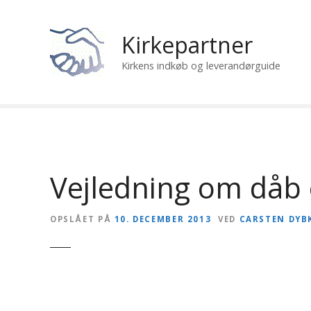
S
p
Kirkepartner
r
i
Kirkens indkøb og leverandørguide
n
g
t
i
l
i
n
Vejledning om dåb 
d
h
OPSLÅET PÅ
10. DECEMBER 2013
VED
CARSTEN DYB
o
l
d