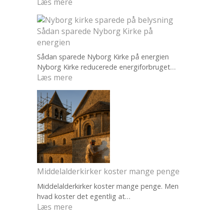
:
Læs mere
G
u
Sådan sparede Nyborg Kirke på
i
energien
d
e
Sådan sparede Nyborg Kirke på energien
Nyborg Kirke reducerede energiforbruget…
:
:
Læs mere
S
S
å
å
d
d
a
a
n
n
p
s
l
p
a
a
n
Middelalderkirker koster mange penge
r
t
Middelalderkirker koster mange penge. Men
e
e
hvad koster det egentlig at…
d
r
:
Læs mere
e
I
M